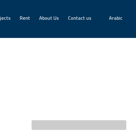
jects
Rent
About Us
Contact us
Arabic