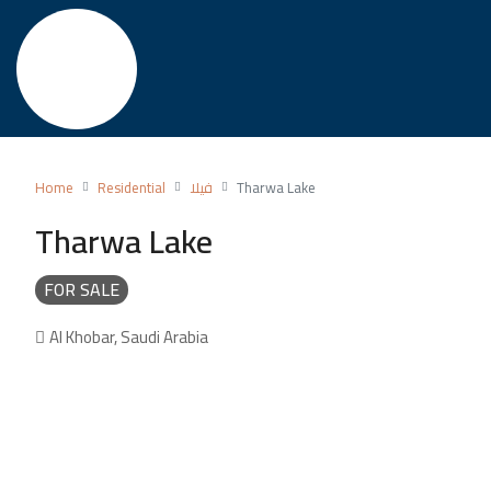
Tharwa Lake
فيلا
Residential
Home
Tharwa Lake
FOR SALE
Al Khobar, Saudi Arabia