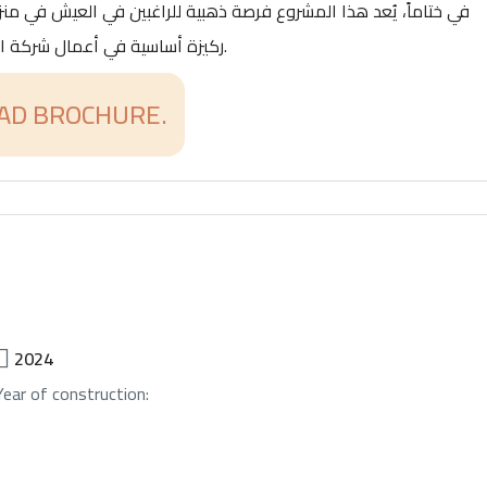
في ختاماً، يُعد هذا المشروع فرصة ذهبية للراغبين في العيش في منزل
ركيزة أساسية في أعمال شركة الأصيل للتطوير العقاري. إنها دعوة للعيش برفاهية لا مثيل لها.
D BROCHURE.
2024
Year of construction: