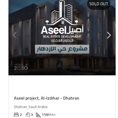
SOLD OUT
Aseel project, Al-Izdihar - Dhahran
Dhahran, Saudi Arabia
2
3
158
Meter