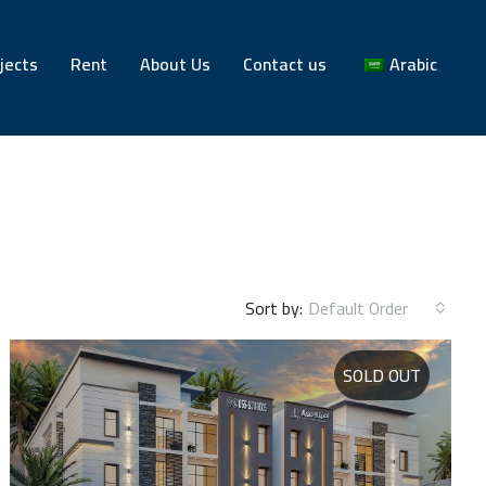
jects
Rent
About Us
Contact us
Arabic
Sort by:
Default Order
SOLD OUT